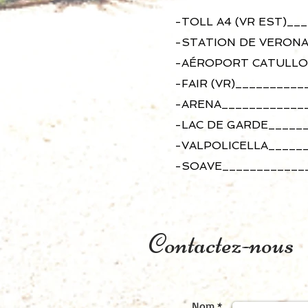
-TOLL A4 (VR EST)__
-STATION DE VERON
-AÉROPORT CATULLO_
-FAIR (VR)__________
-ARENA_____________
-LAC DE GARDE______
-VALPOLICELLA______
-SOAVE_____________
Contactez-nous
Nom *