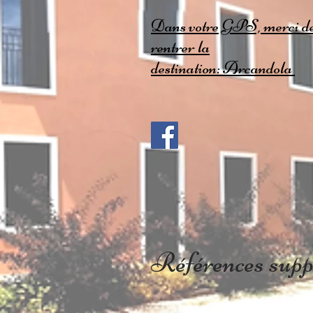
Dans votre GPS, merci d
rentrer la
destination: Arcandola
Références supp