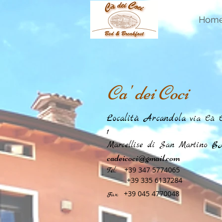
Hom
Ca' dei Coci
Località Arcandola
via Cà C
1
Marcellise di San Martino B.
cadeicoci@gmail.com
+
39 347 5774065
Tel:
+39 335 6137284
+39 045 4770048
Fax: